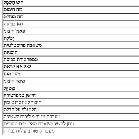
חוּט חַשְׁמַל
כוח חימום
כוח מוחלט
תא כביסה
פאנל חיצוני
יְכוֹלֶת
משאבה פריסטלטית
תוכניות
טמפרטורת כביסה
יציאת RS 232
מסך מגע
מימד חיצוני
מִשׁקָל
חיישן טמפרטורה
חיבור לאינטרנט זמין
חלון גלוי על הדלת
מערכת ניטור מוליכות לשטיפה
ניתן להשיג משאבת מאיץ מים טהורים
מעבה קיטור ביעילות גבוהה