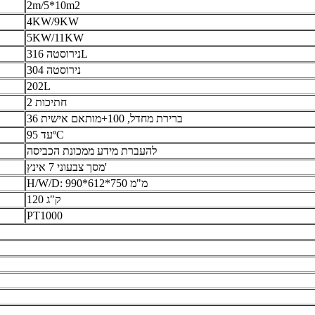
2m/5*10m2
4KW/9KW
5KW/11KW
נירוסטה 316L
נירוסטה 304
202L
2 חתיכות
36 ברירת מחדל, 100+מותאם אישית
עד 95ºC
להעברת מידע ממכונת הכביסה
מסך צבעוני 7 אינץ'
H/W/D: 990*612*750 מ"מ
120 ק"ג
PT1000