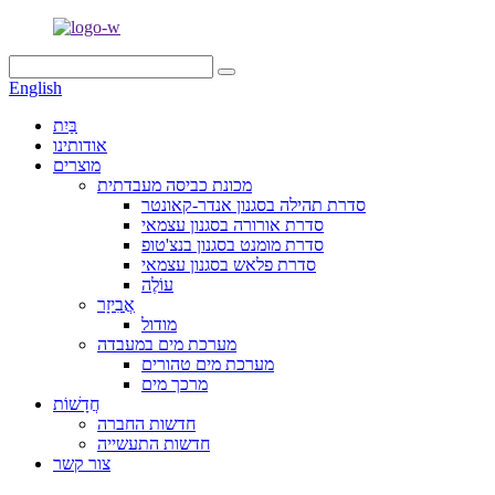
English
בַּיִת
אודותינו
מוצרים
מכונת כביסה מעבדתית
סדרת תהילה בסגנון אנדר-קאונטר
סדרת אורורה בסגנון עצמאי
סדרת מומנט בסגנון בנצ'טופ
סדרת פלאש בסגנון עצמאי
עוֹלֶה
אֲבִיזָר
מודול
מערכת מים במעבדה
מערכת מים טהורים
מרכך מים
חֲדָשׁוֹת
חדשות החברה
חדשות התעשייה
צור קשר