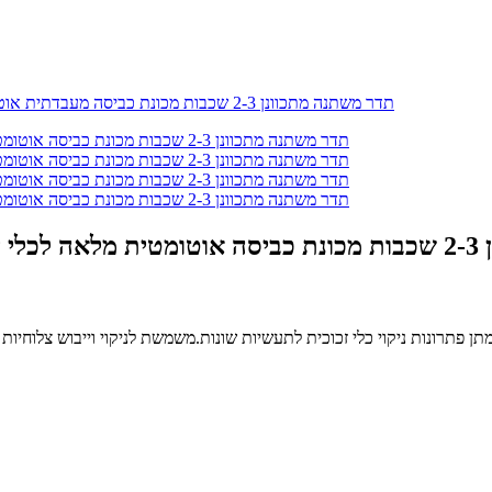
טומטית