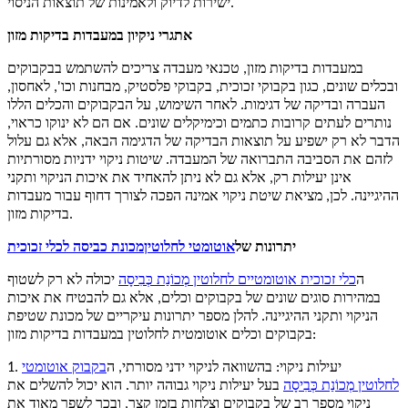
ישירות לדיוק ולאמינות של תוצאות הניסוי.
אתגרי ניקיון במעבדות בדיקות מזון
במעבדות בדיקות מזון, טכנאי מעבדה צריכים להשתמש בבקבוקים
ובכלים שונים, כגון בקבוקי זכוכית, בקבוקי פלסטיק, מבחנות וכו', לאחסון,
העברה ובדיקה של דגימות. לאחר השימוש, על הבקבוקים והכלים הללו
נותרים לעתים קרובות כתמים וכימיקלים שונים. אם הם לא ינוקו כראוי,
הדבר לא רק ישפיע על תוצאות הבדיקה של הדגימה הבאה, אלא גם עלול
לזהם את הסביבה התברואה של המעבדה. שיטות ניקוי ידניות מסורתיות
אינן יעילות רק, אלא גם לא ניתן להאחיד את איכות הניקוי ותקני
ההיגיינה. לכן, מציאת שיטת ניקוי אמינה הפכה לצורך דחוף עבור מעבדות
בדיקות מזון.
יתרונות של
אוטומטי לחלוטין
מכונת כביסה לכלי זכוכית
ה
כלי זכוכית אוטומטיים לחלוטין
מְכוֹנַת כְּבִיסָה
יכולה לא רק לשטוף
במהירות סוגים שונים של בקבוקים וכלים, אלא גם להבטיח את איכות
הניקוי ותקני ההיגיינה. להלן מספר יתרונות עיקריים של מכונת שטיפת
בקבוקים וכלים אוטומטית לחלוטין במעבדות בדיקות מזון:
1. יעילות ניקוי: בהשוואה לניקוי ידני מסורתי, ה
בקבוק אוטומטי
לחלוטין
מְכוֹנַת כְּבִיסָה
בעל יעילות ניקוי גבוהה יותר. הוא יכול להשלים את
ניקוי מספר רב של בקבוקים וצלחות בזמן קצר, ובכך לשפר מאוד את