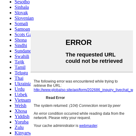
Sesotho
Sinhala
Slovak
Slovenian
Somali
Samoan
Scots Gaelic
Shona
Sindhi
Sundanese
Swahili
Tajik
Tamil
Telugu
Thai
Ukrainian
Urdu
Uzbek
Vietnamese
Welsh
Xhosa
Yiddish
Yoruba
Zulu
Kinyarwanda