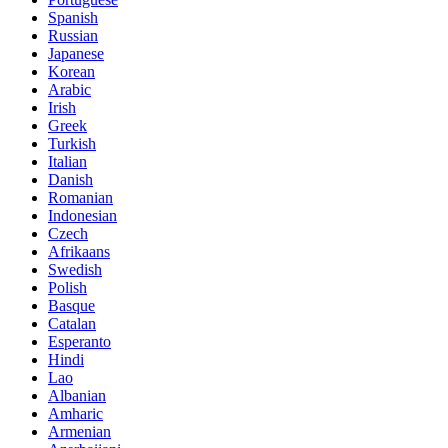
Spanish
Russian
Japanese
Korean
Arabic
Irish
Greek
Turkish
Italian
Danish
Romanian
Indonesian
Czech
Afrikaans
Swedish
Polish
Basque
Catalan
Esperanto
Hindi
Lao
Albanian
Amharic
Armenian