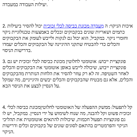
יעילות העבודה במעבדה.
2. איכות הניקוי: ה
מַעבָּדָה
מכונת כביסה לכלי זכוכית
יכול להסיר ביעילות
כתמים ושאריות שונים בבקבוקים ובכלים באמצעות טכנולוגיית ניקוי
וחומרי ניקוי. במקביל, הוא יכול גם לנקות ולייבש לעומק את הבקבוקים
והכלים כדי להבטיח שתקני ההיגיינה של הבקבוקים והכלים יעמדו
בדרישות הניסוי.
3. פונקציית ייבוש: אוטומטי לחלוטין
מכונת כביסה לכלי זכוכית
יש גם
פונקציית ייבוש, שיכולה לייבש באופן אוטומטי את הבקבוקים והכלים
לאחר השטיפה. זה לא רק עוזר להסיר את הלחות הנותרת מהבקבוקים
והכלים, אלא גם מבטיח שהבקבוקים והכלים יבשים והיגייניים, מה שמקל
על הנסיין לבצע את הניסוי הבא.
4. קל לתפעול: ממשק ההפעלה של האוטומטי לחלוטין
מכונת כביסה לכלי
זכוכית
פשוט וקל להבנה, מה שנוח לשימוש על ידי הנסיין. במקביל, יש לו
גם פונקציות תפעול חכמות, שיכולות להתאים אוטומטית את תהליכי
הניקוי והפרמטרים בהתאם לסוגים שונים של בקבוקים וכלים ודרישות
הניקוי.