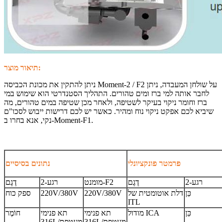
תיאור מוצר:
ניתן להתקין את מכונת הכביסה Moment-2 / F2 על שולחן המעבדה, ניתן
לחבר אותה למי ברז ומים טהורים. התהליך הסטנדרטי הוא שימוש במי
ברז וחומר ניקוי בעיקר לשטיפה, ולאחר מכן שטיפה במים טהורים, מה
שיביא לכם אפקט ניקוי נוח ומהיר. כאשר יש לכם דרישות ייבוש לסכו"ם
נקי, אנא בחרו ב-Moment-F1.
פרמטר פונקציונלי
נתונים בסיסיים
רגע-2
דֶגֶם
מומנט-F2
רגע-2
דֶגֶם
כֵּן
דלת אוטומטית של
220V/380V
220V/380V
ספק כוח
ITL
כֵּן
מודול ICA
תא פנימי
תא פנימי
חוֹמֶר
316L/מעטפת
316L/מעטפת