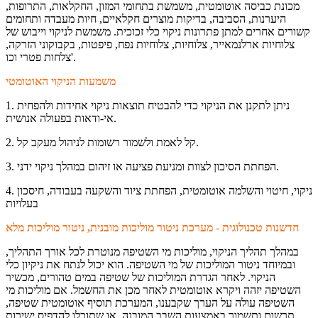
מכונת כביסה אוטומטית, משמשת בתחומי המזון, החקלאות, התרופות,
היערנות, הסביבה, בדיקות מוצרים חקלאיים, חיות מעבדה ותחומים
קשורים אחרים למתן פתרונות ניקוי כלי זכוכית. משמשת לניקוי וייבוש של
צלוחיות ארלנמאייר, צלוחיות, צלוחיות נפח, פיפטות, בקבוקוני הזרקה,
צלחות פטרי וכו'.
משמעות הניקוי האוטומטי
1. ניתן לתקנן את הניקוי כדי להבטיח תוצאות ניקוי אחידות ולהפחית
אי-ודאות בפעולה אנושית.
2. קל לאמת ולשמור רשומות לניהול מעקב קל.
3. הפחתת הסיכון לצוות ומניעת פציעה או זיהום במהלך ניקוי ידני.
4. ניקוי, חיטוי והשלמה אוטומטית, הפחתת ציוד והשקעה בעבודה, חיסכון
בעלויות
חדשנות טכנולוגית - מערכת ניטור מוליכות מובנית, ניטור מוליכות מלא
במהלך תהליך הניקוי, מוליכות מי השטיפה מנוטרת לכל אורך התהליך,
ובמיוחד ניטור המוליכות של מי השטיפה. הוא יכול לנתח את ניקיון כלי
הניקוי. לאחר הגדרת המוליכות של שטיפה במים טהורים, מכשיר
השטיפה יזהה ויקרא אוטומטית לאחר מכן את החשמל. אם מוליכות מי
השטיפה עולה על הערך שקבענו, המערכת תוסיף אוטומטית שטיפה,
תרשום ותשמור באמצעות השבב המובנה, או שתוכלו להדפיס ישירות