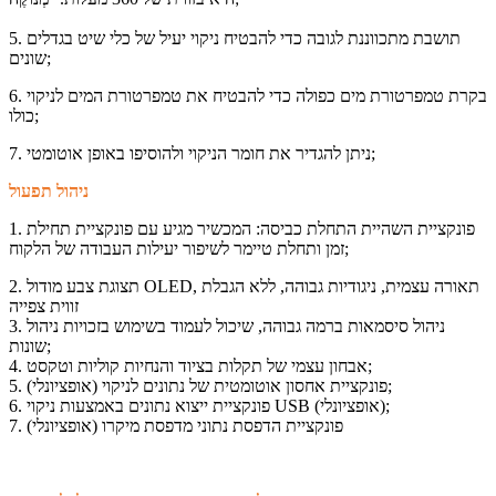
מְנוּקֶה;
5. תושבת מתכווננת לגובה כדי להבטיח ניקוי יעיל של כלי שיט בגדלים
שונים;
6. בקרת טמפרטורת מים כפולה כדי להבטיח את טמפרטורת המים לניקוי
כולו;
7. ניתן להגדיר את חומר הניקוי ולהוסיפו באופן אוטומטי;
ניהול תפעול
1. פונקציית השהיית התחלת כביסה: המכשיר מגיע עם פונקציית תחילת
זמן ותחלת טיימר לשיפור יעילות העבודה של הלקוח;
2. תצוגת צבע מודול OLED, תאורה עצמית, ניגודיות גבוהה, ללא הגבלת
זווית צפייה
3. ניהול סיסמאות ברמה גבוהה, שיכול לעמוד בשימוש בזכויות ניהול
שונות;
4. אבחון עצמי של תקלות בציוד והנחיות קוליות וטקסט;
5. פונקציית אחסון אוטומטית של נתונים לניקוי (אופציונלי);
6. פונקציית ייצוא נתונים באמצעות ניקוי USB (אופציונלי);
7. פונקציית הדפסת נתוני מדפסת מיקרו (אופציונלי)