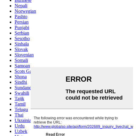
Burmese
Nepali
Norwegian
Pashto
Persian
Punjabi
Serbian
Sesotho
Sinhala
Slovak
Slovenian
Somali
Samoan
Scots Gaelic
Shona
Sindhi
Sundanese
Swahili
Tajik
Tamil
Telugu
Thai
Ukrainian
Urdu
Uzbek