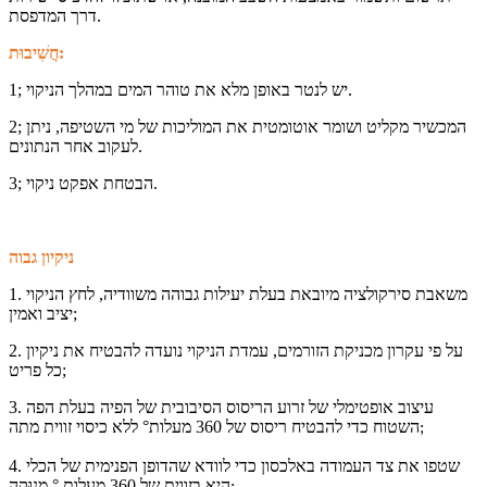
דרך המדפסת.
חֲשִׁיבוּת:
1; יש לנטר באופן מלא את טוהר המים במהלך הניקוי.
2; המכשיר מקליט ושומר אוטומטית את המוליכות של מי השטיפה, ניתן
לעקוב אחר הנתונים.
3; הבטחת אפקט ניקוי.
ניקיון גבוה
1. משאבת סירקולציה מיובאת בעלת יעילות גבוהה משוודיה, לחץ הניקוי
יציב ואמין;
2. על פי עקרון מכניקת הזורמים, עמדת הניקוי נועדה להבטיח את ניקיון
כל פריט;
3. עיצוב אופטימלי של זרוע הריסוס הסיבובית של הפיה בעלת הפה
השטוח כדי להבטיח ריסוס של 360 מעלות
°
ללא כיסוי זווית מתה;
4. שטפו את צד העמודה באלכסון כדי לוודא שהדופן הפנימית של הכלי
היא בזווית של 360 מעלות.
°