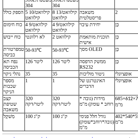
304
304
2
משאבה
8 קילוואט/13
5 קילוואט/10
הספק כולל
פריסטלטית
קילוואט
קילוואט
כֵּן
יחידת עיבוי
4 קילוואט/9
4 קילוואט/9
כוח חימום
קילוואט
קילוואט
כֵּן
תוכנית מותאמת
2 קילוואט
לא רלוונטי
כוח ייבוש
אישית
כֵּן
מסך OLED
טמפרטורת
50-93
℃
50-93
℃
כביסה
כֵּן
ממשק הדפסה
126 ליטר
126 ליטר
נפח תא
RS232
הכביסה
אופציונלי
ניטור מוליכות
35
35
נהלי ניקוי
אופציונלי
האינטרנט של
1
1
מספר
הדברים
שכבות
הניקוי
×
×
685
מידות (גובה *
320
320
קצב
612
7
רוחב * עומק) מ"מ
ליטר/דקה
ליטר/דקה
שטיפת
מ"מ
משאבה
402*540*5
גודל חלל פנימי
100 ק"ג
100 ק"ג
מִשׁקָל
מ"מ
(גובה*רוחב*עומק)
מ"מ