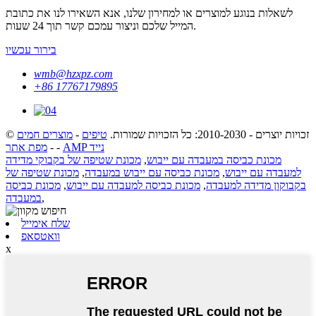
לשאלות בנוגע למוצרים או למחירון שלנו, אנא השאירו לנו את כתובת
המייל שלכם וניצור עמכם קשר תוך 24 שעות.
בירור עכשיו
wmb@hzxpz.com
+86 17767179895
© זכויות יוצרים - 2010-2030: כל הזכויות שמורות.
טיפים
-
מוצרים חמים
AMP נייד
-
-
מפת אתר
מכונת כביסה במעבדה עם ייבוש
,
מכונת שטיפה של בקבוקי מדידה
למעבדה עם ייבוש
,
מכונת כביסה עם ייבוש במעבדה
,
מכונת שטיפה של
בקבוקון מדידה למעבדה
,
מכונת כביסה למעבדה עם ייבוש
,
מכונת כביסה
,
במעבדה
שלח אימייל
וואטסאפ
x