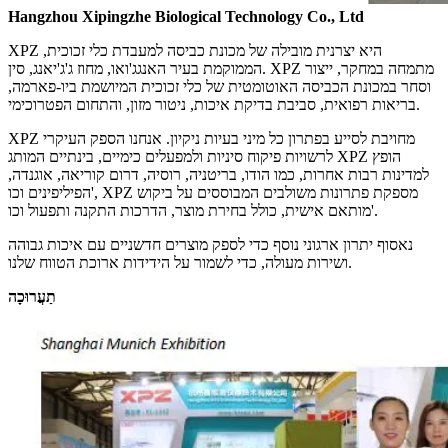
Hangzhou Xipingzhe Biological Technology Co., Ltd
XPZ היא יצרנית מובילה של מכונת כביסה למעבדת כלי זכוכית,
הממוקמת בעיר האנגג'ואו, מחוז ג'ג'יאנג, סין. XPZ מתמחה במחקר, ייצור
וסחר במכונת הכביסה האוטומטית של כלי זכוכית המיושמת ביו-פארמה,
בריאות רפואית, סביבת בדיקת איכות, ניטור מזון, והתחום הפטרוכימי.
XPZ מחויבת לסייע בפתרון כל מיני בעיות ניקיון. אנחנו הספק העיקרי
לרשויות פיקוח סיניות ולמפעלים כימיים, בינתיים המותג XPZ הופץ
למדינות רבות אחרות, כמו הודו, בריטניה, רוסיה, דרום קוריאה, אוגנדה,
הפיליפינים וכו', XPZ מספקת פתרונות משולבים המבוססים על ביקוש
מותאם אישית, כולל בחירת מוצר, הדרכות התקנה ותפעול וכו'.
נאסוף יתרון ארגוני נוסף כדי לספק מוצרים חדשניים עם איכות גבוהה
ושירות מעולה, כדי לשמור על הידידות ארוכת הטווח שלנו.
תַעֲרוּכָה