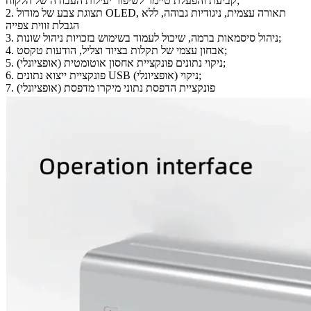
קביעת והפעלת טיימר לשיפור יעילות העבודה של הלקוח;
2. תצוגת צבע של מודול OLED, תאורה עצמית, ניגודיות גבוהה, ללא
הגבלת זווית צפייה
3. ניהול סיסמאות ברמה, שיכול לעמוד בשימוש בזכויות ניהול שונות;
4. אבחון עצמי של תקלות בציוד וצליל, הודעות טקסט;
5. ניקוי נתונים פונקציית אחסון אוטומטית (אופציונלי);
6. פונקציית ייצוא נתונים USB ניקוי (אופציונלי);
7. פונקציית הדפסת נתוני מיקרו מדפסת (אופציונלי)