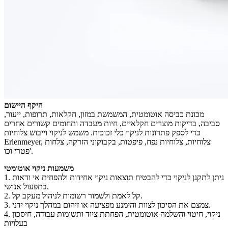
היקף היישום
מכונת כביסה אוטומטית, המשמשת במזון, חקלאות, תרופות, ייעור,
סביבה, בדיקות מוצרים חקלאיים, חיות מעבדה ותחומים קשורים אחרים
כדי לספק פתרונות לניקוי כלי זכוכית. משמש לניקוי וייבוש צלוחיות
Erlenmeyer, צלוחיות, צלוחיות נפח, פיפטות, בקבוקוני הזרקה, צלחות
פטרי וכו'.
משמעות ניקוי אוטומטי
1. ניתן לתקנן לניקוי כדי להבטיח תוצאות ניקוי אחידות ולהפחית אי ודאות
בתפעול אנושי.
2. קל לאמת ולשמור רשומות לניהול מעקב קל.
3. צמצם את הסיכון לצוות והימנע מפציעה או זיהום במהלך ניקוי ידני.
4. ניקוי, חיטוי והשלמה אוטומטית, הפחתת ציוד ותשומות עבודה, חיסכון
בעלויות