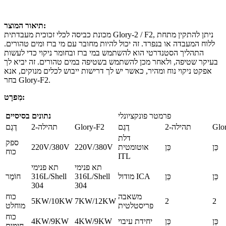
תיאור המוצר:
מכונת כביסה לכלי זכוכית מעבדתית Glory-2 / F2, ניתן להתקין מתחת
ללוח המעבדה או בנפרד. זה יכול להיות מחובר עם מי ברז ומים טהורים.
התהליך הסטנדרטי הוא להשתמש במי ברז ובחומר ניקוי כדי לעשות
בעיקר שטיפה, ולאחר מכן להשתמש בשטיפה במים טהורים. זה יביא לך
אפקט ניקוי נוח ומהיר, כאשר יש לך דרישות ייבוש לכלים מנוקים, אנא
בחר Glory-F2.
מִפרָט:
פרמטר פונקציונלי
נתונים בסיסיים
Glo
תהילה-2
דֶגֶם
Glory-F2
תהילה-2
דֶגֶם
דלת
ספק
כֵּן
כֵּן
אוטומטית
220V/380V
220V/380V
כוח
ITL
תא פנימי
תא פנימי
כֵּן
כֵּן
מודול ICA
316L/Shell
316L/Shell
חוֹמֶר
304
304
משאבה
כוח
5KW/10KW
7KW/12KW
2
2
פריסטלטית
מוחלט
כוח
כֵּן
כֵּן
יחידת עיבוי
4KW/9KW
4KW/9KW
חימום