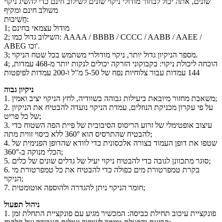
שונים, אתה יכול לבחור מודולי ניקוי שונים לשילוב חינם כדי להשיג ניקוי
משולב חינם ומקיף
חֲשִׁיבוּת:
1; מודול עצמאי בחינם
2; השילוב גדול כמו: AAAA / BBBB / CCCC / AABB / AAEE /
ABEG וכו'.
3; מספר הניקיון גדול יותר, ניקוי מודולרי משתמש בכל שטח הניקוי.
4; הוכחה ליכולת ניקוי: בקבוקוני הזרקה יכולים לנקות יותר מ-468 עמדות,
144 עמדות עבור צלוחיות נפח של 5-50 מ"ל ו-200 עמדות לפיפטות
ניקיון גבוה
1. משאבת מחזור מיובאת ביעילות גבוהה בשוודיה, לחץ הניקוי יציב ואמין;
2. על פי עקרון מכניקת הנוזלים, עמדת הניקוי נועדה להבטיח את הניקיון
של כל פריט;
3. עיצוב אופטימלי של זרוע הריסוס הסיבובית של פיית הפה השטוח כדי
להבטיח שהתרסיס הוא 360° ללא כיסוי זווית מתה;
4. שטפו את דופן העמוד בצורה אלכסונית כדי לוודא שהדופן הפנימית של
הכלי מנוקה ב-360°;
5. סוגר מתכוונן לגובה כדי להבטיח ניקוי יעיל של גדלים שונים של כלים;
6. בקרת טמפרטורת מים כפולה כדי להבטיח את כל טמפרטורת מי
הניקוי;
7. חומר הניקוי ניתן להגדרה ולהוספה אוטומטית;
ניהול תפעול
1. פונקציית עיכוב תחילת כביסה: המכשיר מגיע עם פונקציית התחלת זמן