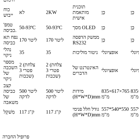
תוכנית
כוח
כֵּן
כֵּן
מותאמת
2KW
לא
ייבוש
אישית
טמפ'
כֵּן
כֵּן
מסך OLED
50-93ºC
50-93ºC
כביסה.
ממשק הדפסה
נפח תא
כֵּן
כֵּן
170 ליטר
170 ליטר
RS232
כביסה
נהלי
ונלי
אופציונלי
ניטור מוליכות
35
35
ניקוי
מספר
2 (צלחת
2 (צלחת
האינטרנט של
השכבה
ונלי
אופציונלי
פטרי 3
פטרי 3
הדברים
של
שכבות)
שכבות)
ניקוי
קצב
835
835×617×765
מידות
500 ליטר
500 ליטר
כביסה
מ"מ
מ"מ
(H*W*D)mm
לדקה
לדקה
של
משאבה
557
557*540*550
גודל חלל פנימי
117 ק"ג
117 ק"ג
מִשׁקָל
מ"מ
מ"מ
(H*W*D)mm
פרופיל החברה