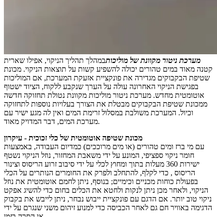
מערכת ניטור מקוונת של מוליכות
במהלך תהליך הניקוי, אפילו שארית
קטנה מאוד במים טהורים יכולה להשפיע קשות על תוצאות הניקוי. מכונת
שטיפת הבקבוקים מגדירה את פונקציית אזעקת המערכת, אם המוליכות
בפגישת הניקוי האחרונה עולה על הערך שנקבע ללקוח, הציוד ישטוף
אוטומטית מחדש. מערכת ניטור מוליכות מקוונת נטולת תחזוקה חדשה
ממכונת שטיפת הבקבוקים מבטלת את הצורך בעלויות נוספות לתחזוקה
וכיול. המערכת משולבת במסלול זרימת המים ואין לה מגע ישיר עם
מערכת המים, דבר המדויק מאוד.
מכונת שטיפה אוטומטית של כלי זכוכית - עיקרון
עם מי ברז ומים טהורים (או מים מרוככים) כמדיום העבודה, באמצעות
חומר ניקוי ספציפי, המונע על ידי משאבת המחזור, נוזל הניקוי נשטף
ישירות 360 מעלות בתוך ומחוץ לכלי על ידי סיבוב זרוע הריסוס וצינור
הריסוס , כדי לקלף, להתחלב ולפרק את החומרים הנותרים על הכלי
בפעולת כוחות מכניים וכימיים; בנוסף, ניתן לחמם אוטומטית את נוזל
הניקוי, ולאחר מכן ניתן לנקות ולחטא את הכלים בחום כדי להשיג אפקט
ניקוי טוב יותר. אם הדגם עם פונקציית ייבוש נבחר, ניתן לייבש את בקבוק
הדגימה באוויר חם גם לאחר הכביסה כדי למנוע זיהום משני שנגרם על ידי
אי הסרה בזמן.