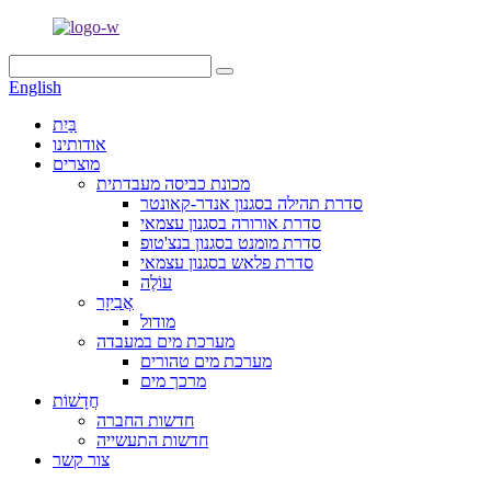
English
בַּיִת
אודותינו
מוצרים
מכונת כביסה מעבדתית
סדרת תהילה בסגנון אנדר-קאונטר
סדרת אורורה בסגנון עצמאי
סדרת מומנט בסגנון בנצ'טופ
סדרת פלאש בסגנון עצמאי
עוֹלֶה
אֲבִיזָר
מודול
מערכת מים במעבדה
מערכת מים טהורים
מרכך מים
חֲדָשׁוֹת
חדשות החברה
חדשות התעשייה
צור קשר